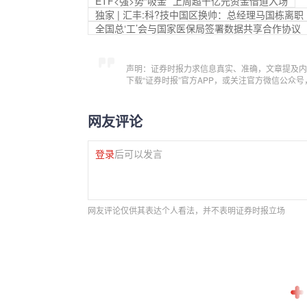
ETF<强>势“吸金” 上周超千亿元资金借道入场
独家 | 汇丰:科?技中国区换帅：总经理马国栋离职
全国总‘工’会与国家医保局签署数据共享合作协议
声明：证券时报力求信息真实、准确，文章提及内
下载“证券时报”官方APP，或关注官方微信公众
网友评论
登录
后可以发言
网友评论仅供其表达个人看法，并不表明证券时报立场