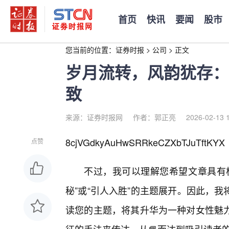
首页
快讯
要闻
股市
您当前的位置：
证券时报
>
公司
>
正文
岁月流转，风韵犹存：
致
来源：证券时报网
作者：郭正亮
2026-02-13 
8cjVGdkyAuHwSRRkeCZXbTJuTftKYX
点赞
不过，我可以理解您希望文章具有
秘”或“引人入胜”的主题展开。因此，
读您的主题，将其升华为一种对女性魅